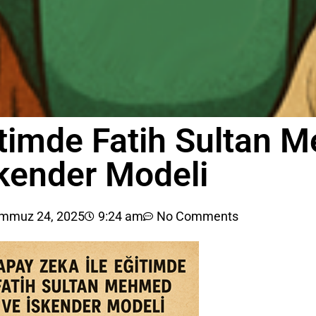
itimde Fatih Sultan 
kender Modeli
mmuz 24, 2025
9:24 am
No Comments