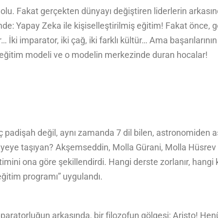
iyle dolu. Fakat gerçekten dünyayı değiştiren liderlerin arka
ğinde: Yapay Zeka ile kişiselleştirilmiş eğitim! Fakat önce
ki imparator, iki çağ, iki farklı kültür… Ama başarılarının
r eğitim modeli ve o modelin merkezinde duran hocalar!
padişah değil, aynı zamanda 7 dil bilen, astronomiden a
yeye taşıyan? Akşemseddin, Molla Gürani, Molla Hüsrev g
ğitimini ona göre şekillendirdi. Hangi derste zorlanır, hangi
eğitim programı” uygulandı.
atorluğun arkasında, bir filozofun gölgesi: Aristo! Henü