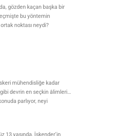
sında, gözden kaçan başka bir
, geçmişte bu yöntemin
 ortak noktası neydi?
skeri mühendisliğe kadar
ibi devrin en seçkin âlimleri…
 konuda parlıyor, neyi
z 13 yaşında, İskender’in