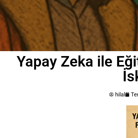
Yapay Zeka ile Eğ
İs
hilal
Te