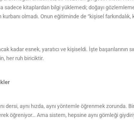
, ona sadece kitaplardan bilgi yüklemedi; doğayı gözlemlemeyi
n kurbanı olmadı. Onun eğitiminde de “kişisel farkındalık, ka
acak kadar esnek, yaratıcı ve kişiseldi. İşte başarılarının sı
, her ruh biriciktir.
kler
nı dersi, aynı hızda, aynı yöntemle öğrenmek zorunda. Bi
üşünerek öğreniyor… Ama sistem, hepsine aynı gömleği giydi