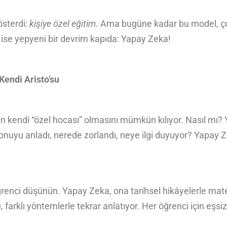
sterdi:
kişiye özel eğitim
. Ama bugüne kadar bu model, ço
 ise yepyeni bir devrim kapıda: Yapay Zeka!
endi Aristo’su
 kendi “özel hocası” olmasını mümkün kılıyor. Nasıl mı? YZ
konuyu anladı, nerede zorlandı, neye ilgi duyuyor? Yapay Z
renci düşünün. Yapay Zeka, ona tarihsel hikâyelerle mat
farklı yöntemlerle tekrar anlatıyor. Her öğrenci için eşsiz 