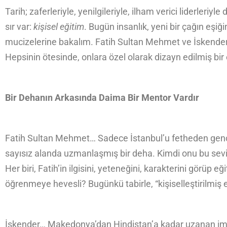
Tarih; zaferleriyle, yenilgileriyle, ilham verici liderler
sır var:
kişisel eğitim
. Bugün insanlık, yeni bir çağın eşi
mucizelerine bakalım. Fatih Sultan Mehmet ve İskender… İ
Hepsinin ötesinde, onlara özel olarak dizayn edilmiş bi
Bir Dehanın Arkasında Daima Bir Mentor Vardır
Fatih Sultan Mehmet… Sadece İstanbul’u fetheden genç 
sayısız alanda uzmanlaşmış bir deha. Kimdi onu bu sevi
Her biri, Fatih’in ilgisini, yeteneğini, karakterini görüp e
öğrenmeye hevesli? Bugünkü tabirle, “kişiselleştirilmiş 
İskender… Makedonya’dan Hindistan’a kadar uzanan impar