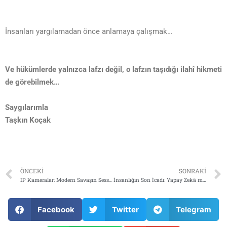
İnsanları yargılamadan önce anlamaya çalışmak…
Ve hükümlerde yalnızca lafzı değil, o lafzın taşıdığı ilahî hikmeti
de görebilmek…
Saygılarımla
Taşkın Koçak
ÖNCEKI
SONRAKI
IP Kameralar: Modern Savaşın Sessiz İstihbarat Aracı
İnsanlığın Son İcadı: Yapay Zekâ mı, Yok Oluş mu
Facebook
Twitter
Telegram