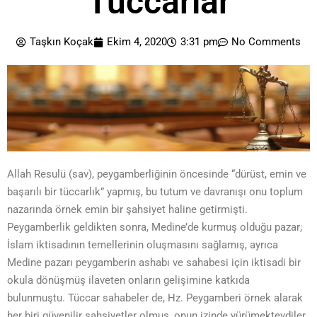
Tüccarlar
Taşkın Koçak
Ekim 4, 2020
3:31 pm
No Comments
Allah Resulü (sav), peygamberliğinin öncesinde “dürüst, emin ve
başarılı bir tüccarlık” yapmış, bu tutum ve davranışı onu toplum
nazarında örnek emin bir şahsiyet haline getirmişti.
Peygamberlik geldikten sonra, Medine’de kurmuş olduğu pazar;
İslam iktisadının temellerinin oluşmasını sağlamış, ayrıca
Medine pazarı peygamberin ashabı ve sahabesi için iktisadi bir
okula dönüşmüş ilaveten onların gelişimine katkıda
bulunmuştu. Tüccar sahabeler de, Hz. Peygamberi örnek alarak
her biri güvenilir şahsiyetler olmuş, onun izinde yürümekteydiler.