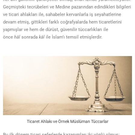
Geçmişteki tecrübeleri ve Medine pazarından edindikleri bilgileri
ve ticari ahlakları ile, sahabeler kervanlarla iş seyahatlerine
devam etmiş, gittikleri farklı coğrafyalarda hem ticaretlerini
yapmışlar ve hem de dürüst, güvenilir tüccarlıkları ile
önce
hâl
sonrada
kâl
ile İslam’ı temsil etmişlerdir.
Ticaret Ahlakı ve Örnek Müslüman Tüccarlar
Bu ilk dönem ticari seferlerde kazanımları iki yönlü olmuş: