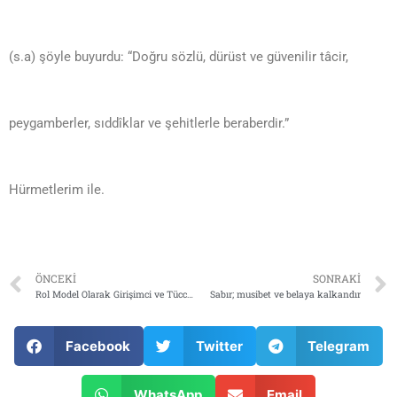
(s.a) şöyle buyurdu: “Doğru sözlü, dürüst ve güvenilir tâcir,
peygamberler, sıddîklar ve şehitlerle beraberdir.”
Hürmetlerim ile.
ÖNCEKI
SONRAKI
Rol Model Olarak Girişimci ve Tüccar Hz. Muhammed SAV (Peygamberlik Öncesi)
Sabır; musibet ve belaya kalkandır
Facebook
Twitter
Telegram
WhatsApp
Email