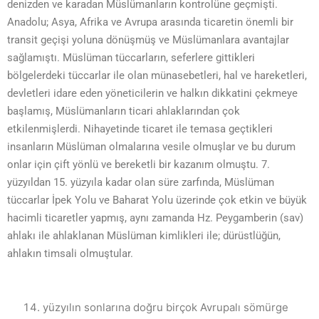
denizden ve karadan Müslümanların kontrolüne geçmişti.
Anadolu; Asya, Afrika ve Avrupa arasında ticaretin önemli bir
transit geçişi yoluna dönüşmüş ve Müslümanlara avantajlar
sağlamıştı. Müslüman tüccarların, seferlere gittikleri
bölgelerdeki tüccarlar ile olan münasebetleri, hal ve hareketleri,
devletleri idare eden yöneticilerin ve halkın dikkatini çekmeye
başlamış, Müslümanların ticari ahlaklarından çok
etkilenmişlerdi. Nihayetinde ticaret ile temasa geçtikleri
insanların Müslüman olmalarına vesile olmuşlar ve bu durum
onlar için çift yönlü ve bereketli bir kazanım olmuştu. 7.
yüzyıldan 15. yüzyıla kadar olan süre zarfında, Müslüman
tüccarlar İpek Yolu ve Baharat Yolu üzerinde çok etkin ve büyük
hacimli ticaretler yapmış, aynı zamanda Hz. Peygamberin (sav)
ahlakı ile ahlaklanan Müslüman kimlikleri ile; dürüstlüğün,
ahlakın timsali olmuştular.
yüzyılın sonlarına doğru birçok Avrupalı sömürge