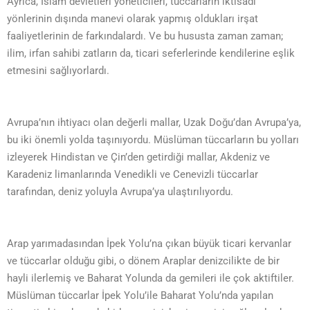
Ayrıca, İslam devletleri yöneticileri, tüccarların iktisadi
yönlerinin dışında manevi olarak yapmış oldukları irşat
faaliyetlerinin de farkındalardı. Ve bu hususta zaman zaman;
ilim, irfan sahibi zatların da, ticari seferlerinde kendilerine eşlik
etmesini sağlıyorlardı.
Avrupa’nın ihtiyacı olan değerli mallar, Uzak Doğu’dan Avrupa’ya,
bu iki önemli yolda taşınıyordu. Müslüman tüccarların bu yolları
izleyerek Hindistan ve Çin’den getirdiği mallar, Akdeniz ve
Karadeniz limanlarında Venedikli ve Cenevizli tüccarlar
tarafından, deniz yoluyla Avrupa’ya ulaştırılıyordu.
Arap yarımadasından İpek Yolu’na çıkan büyük ticari kervanlar
ve tüccarlar olduğu gibi, o dönem Araplar denizcilikte de bir
hayli ilerlemiş ve Baharat Yolunda da gemileri ile çok aktiftiler.
Müslüman tüccarlar İpek Yolu’ile Baharat Yolu’nda yapılan