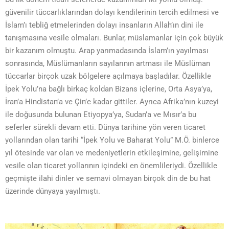
güvenilir tüccarlıklarından dolayı kendilerinin tercih edilmesi ve
İslam’ı tebliğ etmelerinden dolayı insanların Allah’ın dini ile
tanışmasına vesile olmaları. Bunlar, müslamanlar için çok büyük
bir kazanım olmuştu. Arap yarımadasında İslam’ın yayılması
sonrasında, Müslümanların sayılarının artması ile Müslüman
tüccarlar birçok uzak bölgelere açılmaya başladılar. Özellikle
İpek Yolu’na bağlı birkaç koldan Bizans içlerine, Orta Asya’ya,
İran’a Hindistan’a ve Çin’e kadar gittiler. Ayrıca Afrika’nın kuzeyi
ile doğusunda bulunan Etiyopya’ya, Sudan’a ve Mısır’a bu
seferler sürekli devam etti. Dünya tarihine yön veren ticaret
yollarından olan tarihi “İpek Yolu ve Baharat Yolu” M.Ö. binlerce
yıl ötesinde var olan ve medeniyetlerin etkileşimine, gelişimine
vesile olan ticaret yollarının içindeki en önemlileriydi. Özellikle
geçmişte ilahi dinler ve semavi olmayan birçok din de bu hat
üzerinde dünyaya yayılmıştı.