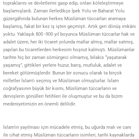
topraklarını ve devletlerini gasp edip, onları köleleştirmeye
başlamışlardı. Zaman ilerledikçe İpek Yolu ve Baharat Yolu
güzergâhında bulunan herkes Müslüman tüccarları aramaya
başlamış, fakat bir kez iş işten geçmişti. Artık geri dönüş imkânı
yoktu. Yaklaşık 800 -900 yıl boyunca Müslüman tüccarlar hak ve
adalet üzere, her iki ticaret yolunda mallar almış, mallar satmış,
yapılan bu ticaretlerden herkesim hoşnut kalmıştı. Müslümanlar
tarihte hiç bir zaman sömürgeci olmamış, bilakis “yaşatarak
yaşamış”, gittikleri yerlere huzur, barış, mutluluk, adalet ve
bereket götürmüşlerdir. Bunun bir sonucu olarak ta birçok
milletler İslam’ı seçmiş ve Müslüman olmuşturlar. İslam
coğrafyasının büyük bir kısmı, Müslüman tüccarların ve
dervişlerin gönülleri fetihleri ile oluşmuştur ve bu da bizim
medeniyetimizin en önemli delilidir.
İslam’ın yayılması için mücadele etmiş, bu uğurda malı ve canı
ile cihat etmiş Müslüman tüccarların isimleri, tarihi kaynaklarda