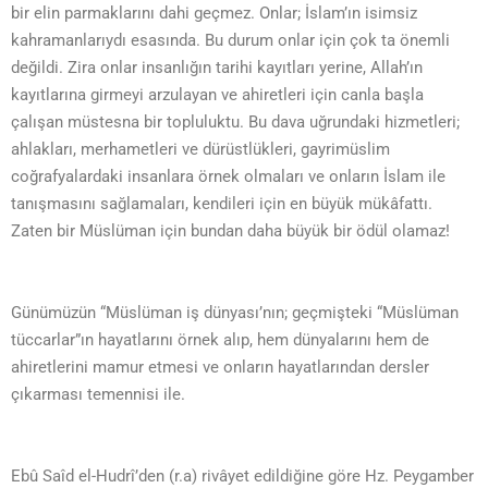
bir elin parmaklarını dahi geçmez. Onlar; İslam’ın isimsiz
kahramanlarıydı esasında. Bu durum onlar için çok ta önemli
değildi. Zira onlar insanlığın tarihi kayıtları yerine, Allah’ın
kayıtlarına girmeyi arzulayan ve ahiretleri için canla başla
çalışan müstesna bir topluluktu. Bu dava uğrundaki hizmetleri;
ahlakları, merhametleri ve dürüstlükleri, gayrimüslim
coğrafyalardaki insanlara örnek olmaları ve onların İslam ile
tanışmasını sağlamaları, kendileri için en büyük mükâfattı.
Zaten bir Müslüman için bundan daha büyük bir ödül olamaz!
Günümüzün “Müslüman iş dünyası’nın; geçmişteki “Müslüman
tüccarlar”ın hayatlarını örnek alıp, hem dünyalarını hem de
ahiretlerini mamur etmesi ve onların hayatlarından dersler
çıkarması temennisi ile.
Ebû Saîd el-Hudrî’den (r.a) rivâyet edildiğine göre Hz. Peygamber