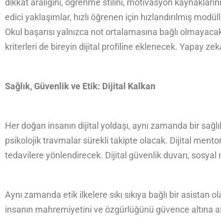
dikkat aralığını, öğrenme stilini, motivasyon kaynakların
edici yaklaşımlar, hızlı öğrenen için hızlandırılmış modü
Okul başarısı yalnızca not ortalamasına bağlı olmayacak
kriterleri de bireyin dijital profiline eklenecek. Yapay z
Sağlık, Güvenlik ve Etik: Dijital Kalkan
Her doğan insanın dijital yoldaşı, aynı zamanda bir sağlı
psikolojik travmalar sürekli takipte olacak. Dijital mento
tedavilere yönlendirecek. Dijital güvenlik duvarı, sosya
Aynı zamanda etik ilkelere sıkı sıkıya bağlı bir asistan ol
insanın mahremiyetini ve özgürlüğünü güvence altına a