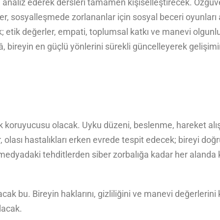
ı analiz ederek dersleri tamamen kişiselleştirecek. Özgüven
ller, sosyalleşmede zorlananlar için sosyal beceri oyunlar
; etik değerler, empati, toplumsal katkı ve manevi olgunlu
ekâ, bireyin en güçlü yönlerini sürekli güncelleyerek gelişi
k koruyucusu olacak. Uyku düzeni, beslenme, hareket alışka
r, olası hastalıkları erken evrede tespit edecek; bireyi do
l medyadaki tehditlerden siber zorbalığa kadar her alanda 
acak bu. Bireyin haklarını, gizliliğini ve manevi değerlerin
lacak.