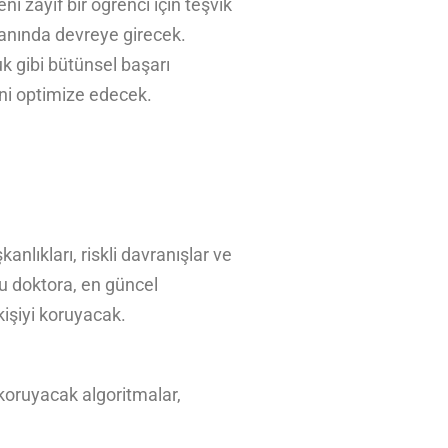
i zayıf bir öğrenci için teşvik
ı anında devreye girecek.
k gibi bütünsel başarı
mini optimize edecek.
nlıkları, riskli davranışlar ve
ğru doktora, en güncel
kişiyi koruyacak.
i koruyacak algoritmalar,