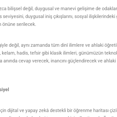
nızca bilişsel değil, duygusal ve manevi gelişime de odakl
eviyesini, duygusal iniş çıkışlarını, sosyal ilişkilerindek
n önüne serilecek.
lgiyle değil, aynı zamanda tüm dinî ilimlere ve ahlaki öğret
h, kelam, hadis, tefsir gibi klasik ilimleri, günümüzün tekno
ına anında cevap verecek, inancını güçlendirecek ve ahlak
siyel
çin dijital ve yapay zekâ destekli bir öğrenme haritası çi