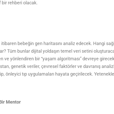
 bir rehberi olacak.
tibaren bebeğin gen haritasını analiz edecek. Hangi sağlık
var? Tüm bunlar dijital yoldaşın temel veri setini oluştura
en ve yönlendiren bir “yaşam algoritması” devreye girecek
n, genetik veriler, çevresel faktörler ve davranış analizl
p, önleyici tıp uygulamaları hayata geçirilecek. Yetenekler
Bir Mentor