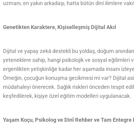
uzmanı, en yakın arkadaşı, hatta bütün dinî ilimlere vakıf
Genetikten Karaktere, Kişiselleşmiş Dijital Akıl
Dijital ve yapay zekâ destekli bu yoldaş, doğum anından i
yeteneklere sahip, hangi psikolojik ve sosyal eğilimleri 
ergenlikten yetişkinliğe kadar her aşamada insanı izley
Örneğin, çocuğun konuşma gecikmesi mi var? Dijital asista
müdahaleyi önerecek. Sağlık riskleri önceden tespit edili
keşfedilerek, kişiye özel eğitim modelleri uygulanacak.
Yaşam Koçu, Psikolog ve Dinî Rehber ve Tam Entegre 