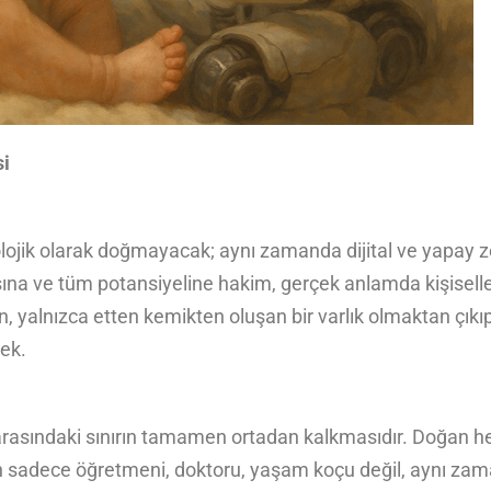
si
olojik olarak doğmayacak; aynı zamanda dijital ve yapay ze
na ve tüm potansiyeline hakim, gerçek anlamda kişiselleşt
 yalnızca etten kemikten oluşan bir varlık olmaktan çıkıp, 
ek.
 arasındaki sınırın tamamen ortadan kalkmasıdır. Doğan her
nun sadece öğretmeni, doktoru, yaşam koçu değil, aynı za