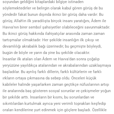
soyundan geldiğini kitaplardaki bilgiye istinaden
söylemektedirler ve belirgin olarak kabul gören görüş de bu
yöndedir fakat bunun dışında ikinci bir görüş daha vardır: Bu
görüş; Allah’ın ilk yaradılışta birçok insanı yaratığını, Âdem ile
Havva’nın birer sembol şahsiyetler olabileceğini savunmaktadır.
Bu ikinci görüş hakkında ilahiyatçılar arasında zaman zaman
tartışmalar olmaktadır. Her şekilde insanlığın ilk çıkışı ve
devamlılığı akrabalık bağı üzerinedir; bu geçmişte böyleydi,
bugün de böyle ve yarın da yine bu şekilde olacaktır.
İnsanlar ilk ataları olan Âdem ve Havva’dan sonra çoğalıp
yeryüzüne yayıldıkça atalarından ve akrabalarından uzaklaşmaya
başladılar. Bu ayrılış farklı dillerin, farklı kültürlerin ve farklı
ırkların ortaya çıkmasına da sebep oldu. Önceleri küçük
kabileler halinde yaşarlarken zaman geçtikçe nüfuslarının artışı
ile aralarında baş gösteren sosyal sorunlar ve çekişmeler yoğun
bir şekilde arttı. İnsanların bir kısmı, bu sorunlardan ve
sıkıntılardan kurtulmak ayrıca yeni verimli toprakları keşfedip
oraları kendilerine yurt edinmek için göçlere başladı. Özellikle