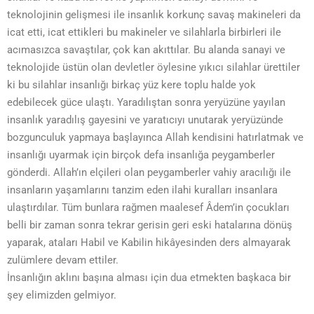
teknolojinin gelişmesi ile insanlık korkunç savaş makineleri da
icat etti, icat ettikleri bu makineler ve silahlarla birbirleri ile
acımasızca savaştılar, çok kan akıttılar. Bu alanda sanayi ve
teknolojide üstün olan devletler öylesine yıkıcı silahlar ürettiler
ki bu silahlar insanlığı birkaç yüz kere toplu halde yok
edebilecek güce ulaştı. Yaradılıştan sonra yeryüzüne yayılan
insanlık yaradılış gayesini ve yaratıcıyı unutarak yeryüzünde
bozgunculuk yapmaya başlayınca Allah kendisini hatırlatmak ve
insanlığı uyarmak için birçok defa insanlığa peygamberler
gönderdi. Allah’ın elçileri olan peygamberler vahiy aracılığı ile
insanların yaşamlarını tanzim eden ilahi kuralları insanlara
ulaştırdılar. Tüm bunlara rağmen maalesef Âdem’in çocukları
belli bir zaman sonra tekrar gerisin geri eski hatalarına dönüş
yaparak, ataları Habil ve Kabilin hikâyesinden ders almayarak
zulümlere devam ettiler.
İnsanlığın aklını başına alması için dua etmekten başkaca bir
şey elimizden gelmiyor.