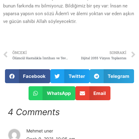
bunun farkında mı bilmiyoruz. Bildiğimiz bir şey var: İnsan ne
yaparsa yapsın son sözü Âdem’i ve âlemi yoktan var eden aşkın
ve gücün sahibi Allah söyleyecektir.
ÖNCEKI
SONRAKI
Ölümcül Hastalıkla İmtihan ve Tevekkül
Dijital 2055 Vizyon Toplantısı
Facebook
Twitter
Telegram
WhatsApp
Email
4 Comments
Mehmet uner
Ocak 9, 2021, 10:05 am