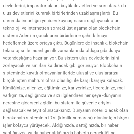
devletlerini, imparatorlukları, büyük devletleri ve son olarak da
ulus devletlerini kurarak birbirlerinden uzaklaşmışlardı. Bu
durumda insanlığın yeniden kaynaşmasını sağlayacak olan
teknoloji ve internetten sonraki üst aşama olan blockchain
sistemi Âdem’in çocuklarını birbirlerine şahit kılmayı
hedeflemek üzere ortaya çıktı. Bugünlere de insanlık, blokchain
teknolojisi ile insanlığın ilk zamanlarında olduğu gibi dünya
vatandaşlığına hazırlanıyor. Bu sistem ulus devletlerin işini
zorlayacak ve sınırları kaldıracak gibi görünüyor. Blockchain
sisteminde kayıtlı olmayanlar ileride ulusal ve uluslararası
birçok işten mahrum olma olasılığı ile karşı karşıya kalacak.
Kimliğinize, ailenize, eğitiminize, kariyerinize, ticaretinize, mal
varlığınıza, sağlığınıza ve sizi ilgilendiren her şeye -dünyanın
neresine giderseniz gidin- bu sistem ile güvenle erişim
sağlanacak ve teyit olunacaksınız. Dünyanın noteri olacak olan
blockchain sisteminin ID’si (kimlik numarası) olanlar için birçok
işler kolayca yürüyecek. Aldığınızda, sattığınızda, bir haber
yaptığınızda ya da haber aldığınızda haberin gerçekliği net