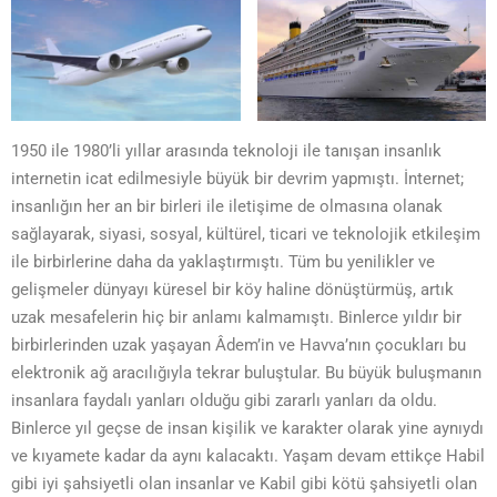
1950 ile 1980’li yıllar arasında teknoloji ile tanışan insanlık
internetin icat edilmesiyle büyük bir devrim yapmıştı. İnternet;
insanlığın her an bir birleri ile iletişime de olmasına olanak
sağlayarak, siyasi, sosyal, kültürel, ticari ve teknolojik etkileşim
ile birbirlerine daha da yaklaştırmıştı. Tüm bu yenilikler ve
gelişmeler dünyayı küresel bir köy haline dönüştürmüş, artık
uzak mesafelerin hiç bir anlamı kalmamıştı. Binlerce yıldır bir
birbirlerinden uzak yaşayan Âdem’in ve Havva’nın çocukları bu
elektronik ağ aracılığıyla tekrar buluştular. Bu büyük buluşmanın
insanlara faydalı yanları olduğu gibi zararlı yanları da oldu.
Binlerce yıl geçse de insan kişilik ve karakter olarak yine aynıydı
ve kıyamete kadar da aynı kalacaktı. Yaşam devam ettikçe Habil
gibi iyi şahsiyetli olan insanlar ve Kabil gibi kötü şahsiyetli olan