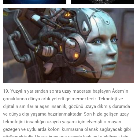
19. Yüzyılın yarısından sonra uzay macerası başlayan Âdem’in
çocuklarına dünya artık yeterli gelmemektedir. Teknoloji ve
dijitalin sınırlarını aşan insanlık, gözünü uzaya dikmiş durumda
ve dünya dışı yaşama hazırlanmaktadır. Son hızla gelişen uzay
teknolojisi insanlığın uzayda yaşamı için elverişli olmayan
gezegen ve uydularda koloni kurmasına olanak sağlayacak gibi
görünmektedir. Uçsuz bucaksız uzayda hızlı yol alabilmek için